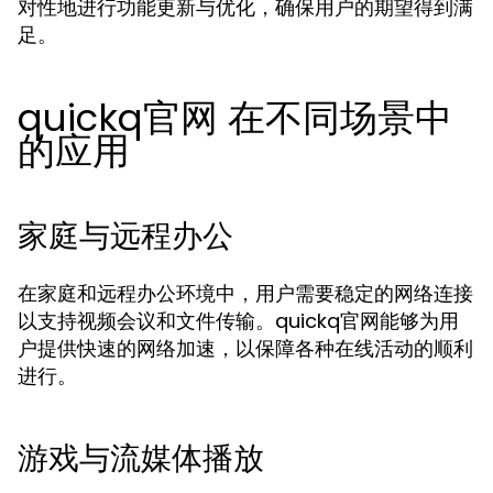
对性地进行功能更新与优化，确保用户的期望得到满
足。
quickq官网 在不同场景中
的应用
家庭与远程办公
在家庭和远程办公环境中，用户需要稳定的网络连接
以支持视频会议和文件传输。quickq官网能够为用
户提供快速的网络加速，以保障各种在线活动的顺利
进行。
游戏与流媒体播放