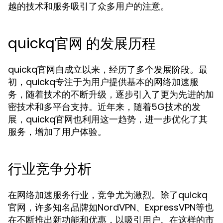
越的技术和服务吸引了众多用户的注意。
quickq官网 的发展历程
quickq官网自成立以来，经历了多个发展阶段。最
初，quickq专注于为用户提供基本的网络加速服
务，随着技术的不断升级，逐步引入了更为先进的加
密技术和多平台支持。近年来，随着5G技术的发
展，quickq官网也利用这一趋势，进一步优化了其
服务，增加了用户体验。
行业竞争分析
在网络加速服务行业，竞争尤为激烈。除了quickq
官网，许多知名品牌如NordVPN、ExpressVPN等也
在不断推出新功能和优惠，以吸引用户。在这样的市