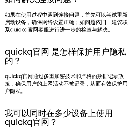
如果在使用过程中遇到连接问题，首先可以尝试重新
启动设备，确保网络设置正确；如问题依旧，建议联
系quickq官网客服进行进一步的检查与解决。
quickq官网 是怎样保护用户隐私
的？
quickq官网通过多重加密技术和严格的数据记录政
策，确保用户的上网活动不被记录，从而有效保护用
户隐私。
我可以同时在多少设备上使用
quickq官网？