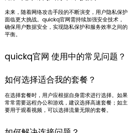
未来，随着网络攻击手段的不断演变，用户隐私保护
面临更大挑战。quickq官网需持续加强安全技术，
确保用户数据安全，实现隐私保护和服务效率之间的
平衡。
quickq官网 使用中的常见问题？
如何选择适合我的套餐？
在选择套餐时，用户应根据自身需求进行选择。如果
常常需要远程办公和游戏，建议选择高速套餐；如主
要用于观看视频，可以选择流量无限的套餐。
如何解决连接问题？