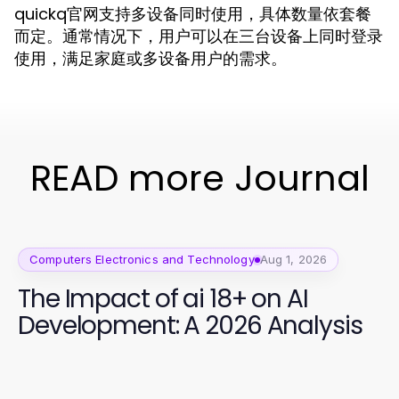
quickq官网支持多设备同时使用，具体数量依套餐
而定。通常情况下，用户可以在三台设备上同时登录
使用，满足家庭或多设备用户的需求。
READ more Journal
Computers Electronics and Technology
Aug 1, 2026
The Impact of ai 18+ on AI
Development: A 2026 Analysis